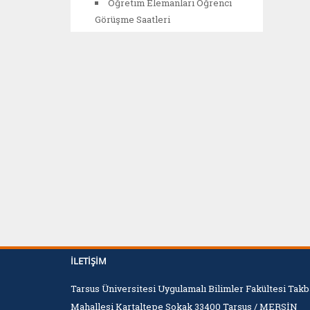
Öğretim Elemanları Öğrenci
Görüşme Saatleri
İLETIŞIM
Tarsus Üniversitesi Uygulamalı Bilimler Fakültesi Tak
Mahallesi Kartaltepe Sokak 33400 Tarsus / MERSİN