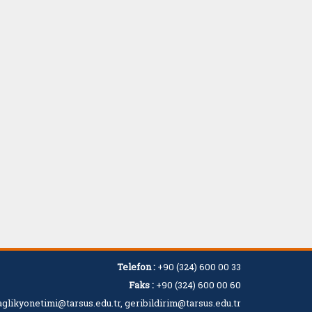
Telefon :
+90 (324) 600 00 33
Faks :
+90 (324) 600 00 60
aglikyonetimi@tarsus.edu.tr, geribildirim@tarsus.edu.tr