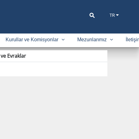
⚲
TR
Kurullar ve Komisyonlar
Mezunlarımız
İletiş
r ve Evraklar