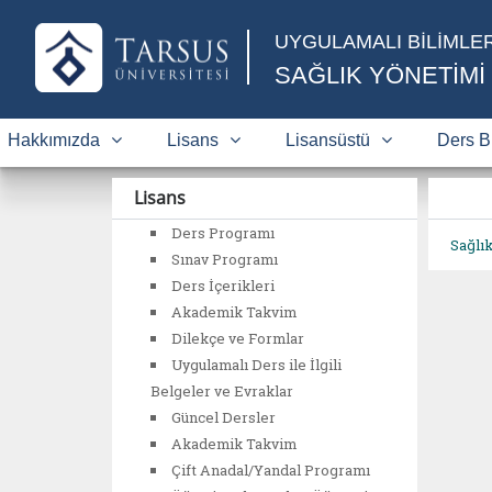
UYGULAMALI BİLİMLE
SAĞLIK YÖNETİMİ
Hakkımızda
Lisans
Lisansüstü
Ders Bi
Lisans
Ders Programı
Sağlı
Sınav Programı
Ders İçerikleri
Akademik Takvim
Dilekçe ve Formlar
Uygulamalı Ders ile İlgili
Belgeler ve Evraklar
Güncel Dersler
Akademik Takvim
Çift Anadal/Yandal Programı