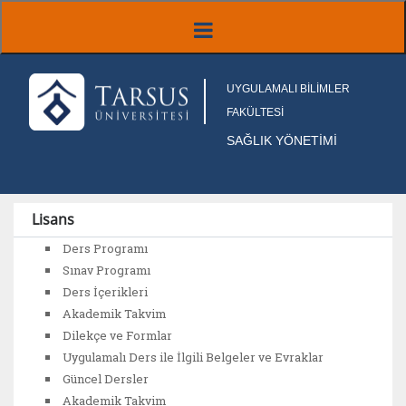
UYGULAMALI BİLİMLER
FAKÜLTESİ
SAĞLIK YÖNETİMİ
Lisans
Ders Programı
Sınav Programı
Ders İçerikleri
Akademik Takvim
Dilekçe ve Formlar
Uygulamalı Ders ile İlgili Belgeler ve Evraklar
Güncel Dersler
Akademik Takvim