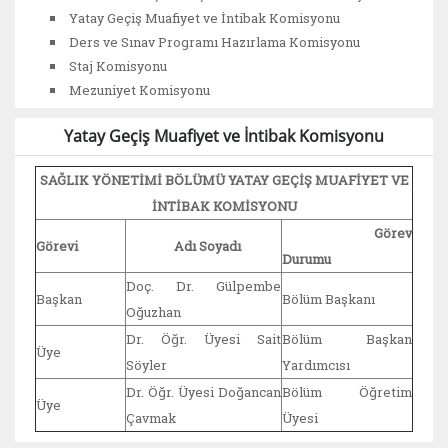
Yatay Geçiş Muafiyet ve İntibak Komisyonu
Ders ve Sınav Programı Hazırlama Komisyonu
Staj Komisyonu
Mezuniyet Komisyonu
Yatay Geçiş Muafiyet ve İntibak Komisyonu
SAĞLIK YÖNETİMİ BÖLÜMÜ YATAY GEÇİŞ MUAFİYET VE
İNTİBAK KOMİSYONU
Görev
Görevi
Adı Soyadı
Durumu
Doç. Dr. Gülpembe
Başkan
Bölüm Başkanı
Oğuzhan
Dr. Öğr. Üyesi Sait
Bölüm Başkan
Üye
Söyler
Yardımcısı
Dr. Öğr. Üyesi Doğancan
Bölüm Öğretim
Üye
Çavmak
Üyesi