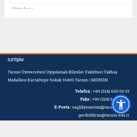
Kütüphane
Mevzuatlar
Öğrenci Bilgi Sistemi
YÖKSİS Veri Tabanı
İLETIŞIM
Tarsus Üniversitesi Uygulamalı Bilimler Fakültesi Takbaş
Mahallesi Kartaltepe Sokak 33400 Tarsus / MERSİN
Telefon :
+90 (324) 600 00 33
Faks :
+90 (324) 600 00 60
E-Posta :
saglikyonetimi@tarsus.edu.tr,
geribildirim@tarsus.edu.tr
© 2018-2026 Bilgi İşlem Daire Başkanlığı